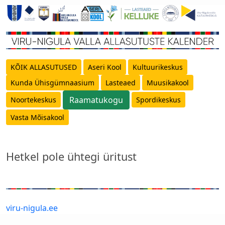
KÕIK ALLASUTUSED
Aseri Kool
Kultuurikeskus
Kunda Ühisgümnaasium
Lasteaed
Muusikakool
Raamatukogu
Noortekeskus
Spordikeskus
Vasta Mõisakool
Hetkel pole ühtegi üritust
viru-nigula.ee