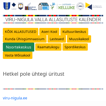
KÕIK ALLASUTUSED
Aseri Kool
Kultuurikeskus
Kunda Ühisgümnaasium
Lasteaed
Muusikakool
Noortekeskus
Raamatukogu
Spordikeskus
Vasta Mõisakool
Hetkel pole ühtegi üritust
viru-nigula.ee